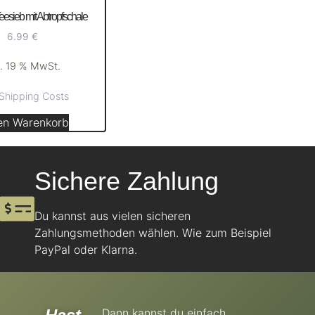
eesieb mit Abtropfschale
6.99
€
l. 19 % MwSt.
Shipping Costs
en Warenkorb
Sichere Zahlung
Du kannst aus vielen sicheren
Zahlungsmethoden wählen. Wie zum Beispiel
PayPal oder Klarna.
Dann kannst du einfach