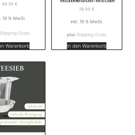
Teezubereiter für losen Tee & Eistee
49.50
€
28.99
€
l. 19 % MwSt.
inkl. 19 % MwSt.
Shipping Costs
plus
Shipping Costs
en Warenkorb
In den Warenkorb