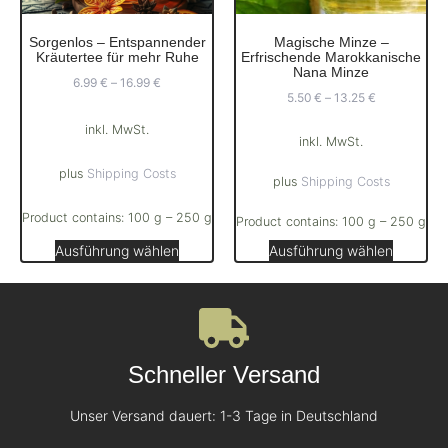
Sorgenlos – Entspannender
Magische Minze –
Kräutertee für mehr Ruhe
Erfrischende Marokkanische
Nana Minze
6.99
€
–
16.99
€
5.50
€
–
13.25
€
inkl. MwSt.
inkl. MwSt.
plus
Shipping Costs
plus
Shipping Costs
Product contains: 100
g
– 250
g
Product contains: 100
g
– 250
g
Ausführung wählen
Ausführung wählen
Schneller Versand
Unser Versand dauert: 1-3 Tage in Deutschland