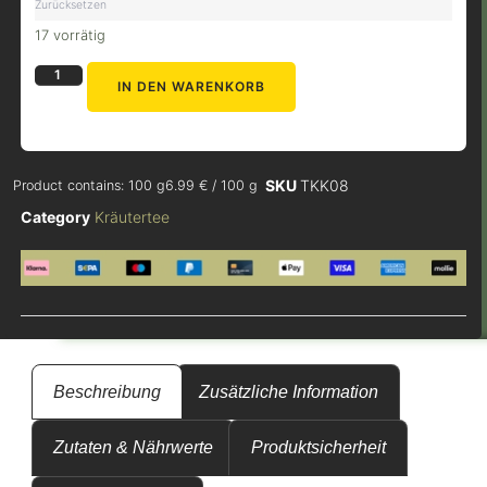
Zurücksetzen
17 vorrätig
IN DEN WARENKORB
SKU
TKK08
Product contains: 100
g
6.99
€
/
100
g
Category
Kräutertee
Beschreibung
Zusätzliche Information
Zutaten & Nährwerte
Produktsicherheit