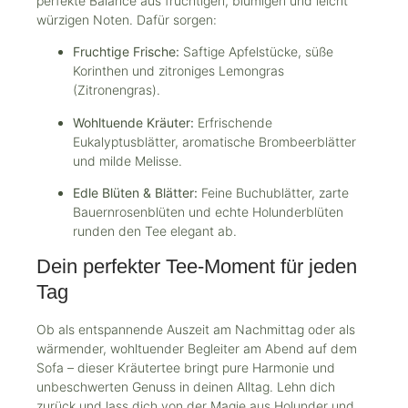
perfekte Balance aus fruchtigen, blumigen und leicht
würzigen Noten. Dafür sorgen:
Fruchtige Frische:
Saftige Apfelstücke, süße
Korinthen und zitroniges Lemongras
(Zitronengras).
Wohltuende Kräuter:
Erfrischende
Eukalyptusblätter, aromatische Brombeerblätter
und milde Melisse.
Edle Blüten & Blätter:
Feine Buchublätter, zarte
Bauernrosenblüten und echte Holunderblüten
runden den Tee elegant ab.
Dein perfekter Tee-Moment für jeden
Tag
Ob als entspannende Auszeit am Nachmittag oder als
wärmender, wohltuender Begleiter am Abend auf dem
Sofa – dieser Kräutertee bringt pure Harmonie und
unbeschwerten Genuss in deinen Alltag. Lehn dich
zurück und lass dich von der Magie aus Holunder und